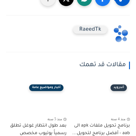
RaeedTk
مقالات قد تهمك
أندرويد
أخبار ومواضيع عامة
منذ 4 سنة
منذ 5 سنة
برنامج تحويل ملفات apk الى
بعد طول انتظار غوغل تطلق
aab - أفضل برنامج لتحويل...
رسمياً يوتيوب مخصص