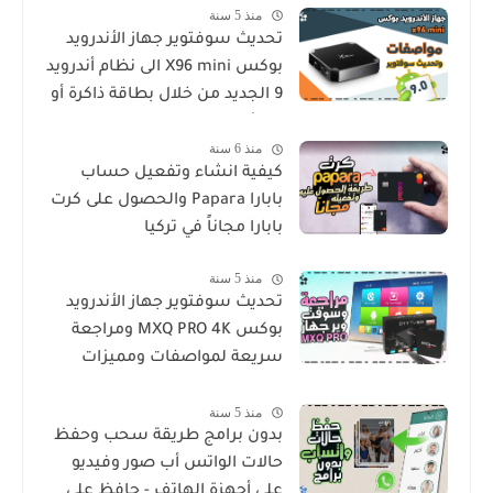
منذ 5 سنة
خلال تطبيق apowermirror
تحديث سوفتوير جهاز الأندرويد
بوكس X96 mini الى نظام أندرويد
9 الجديد من خلال بطاقة ذاكرة أو
فلاش ميموري
منذ 6 سنة
كيفية انشاء وتفعيل حساب
بابارا Papara والحصول على كرت
بابارا مجاناً في تركيا
منذ 5 سنة
تحديث سوفتوير جهاز الأندرويد
بوكس MXQ PRO 4K ومراجعة
سريعة لمواصفات ومميزات
الجهاز
منذ 5 سنة
بدون برامج طريقة سحب وحفظ
حالات الواتس أب صور وفيديو
على أجهزة الهاتف - حافظ على