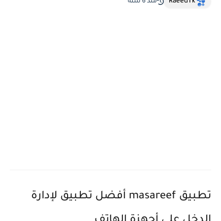
RaeedTk
منذ 6 سنة
تطبيق masareef أفضل تطبيق لإدارة
الدخل على أجهزة الهاتف