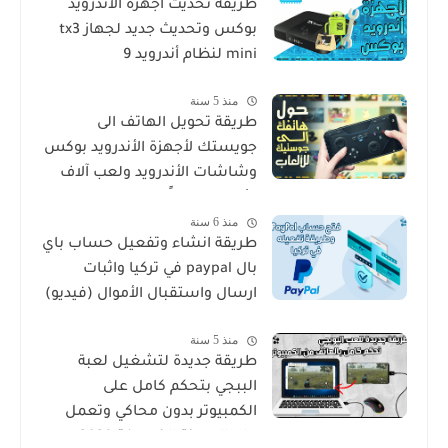
طريقة تحديث أجهزة الأندرويد
بوكس وتحديث جديد لجهاز tx3
mini لنظام أندرويد 9
منذ 5 سنة
طريقة تحويل الهاتف الى
جويستك لأجهزة الأندرويد بوكس
وشاشات الأندرويد ولعب آلاف
الألعاب مجاناً عبر تطبيق الفرخ
منذ 6 سنة
السعيد
طريقة انشاء وتفعيل حساب باي
بال paypal في تركيا واثبات
ارسال واستقبال الأموال (فيديو)
منذ 5 سنة
طريقة جديدة لتشغيل لعبة
الببجي بتحكم كامل على
الكمبيوتر بدون محاكي وتعمل
على الاجهزة الضعيفة 2020 من